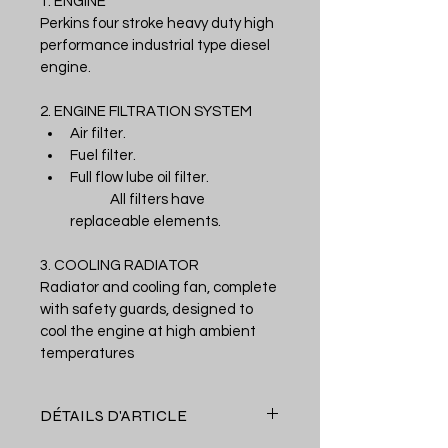
1. ENGINE
Perkins four stroke heavy duty high 
performance industrial type diesel 
engine.
2. ENGINE FILTRATION SYSTEM
Air filter.
Fuel filter.
Full flow lube oil filter.
	All filters have 
replaceable elements.
3. COOLING RADIATOR
Radiator and cooling fan, complete 
with safety guards, designed to 
cool the engine at high ambient 
temperatures
DÉTAILS D'ARTICLE